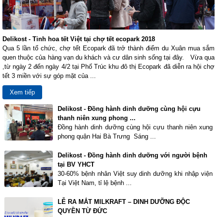
Delikost - Tinh hoa tết Việt tại chợ tết ecopark 2018
Qua 5 lần tổ chức, chợ tết Ecopark đã trở thành điểm du Xuân mua sắm
quen thuộc của hàng vạn du khách và cư dân sinh sống tại đây. Vừa qua
,từ ngày 2 đến ngày 4/2 tại Phố Trúc khu đô thị Ecopark đã diễn ra hội chợ
tết 3 miền với sự góp mặt của ...
Xem tiếp
Delikost - Đồng hành dinh dưỡng cùng hội cựu
thanh niên xung phong ...
Đồng hành dinh dưỡng cùng hội cựu thanh niên xung
phong quận Hai Bà Trưng Sáng ...
Delikost - Đồng hành dinh dưỡng với người bệnh
tại BV YHCT
30-60% bệnh nhân Việt suy dinh dưỡng khi nhập viện
Tại Việt Nam, tỉ lệ bệnh ...
LỄ RA MẮT MILKRAFT – DINH DƯỠNG ĐỘC
QUYỀN TỪ ĐỨC