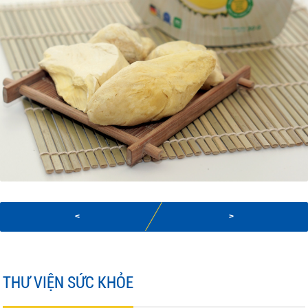
<
>
THƯ VIỆN SỨC KHỎE