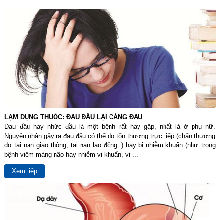
LẠM DỤNG THUỐC: ĐAU ĐẦU LẠI CÀNG ĐAU
Đau đầu hay nhức đầu là một bệnh rất hay gặp, nhất là ở phụ nữ.
Nguyên nhân gây ra đau đầu có thể do tổn thương trực tiếp (chấn thương
do tai nạn giao thông, tai nạn lao động..) hay bị nhiễm khuẩn (như trong
bệnh viêm màng não hay nhiễm vi khuẩn, vi ...
Xem tiếp