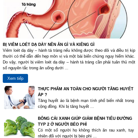
BỊ VIÊM LOÉT DẠ DÀY NÊN ĂN GÌ VÀ KIÊNG GÌ
Viêm loét dạ dày – hành tá tràng nếu không được theo dõi và điều trị kịp
thười có thể dẫn đến hẹp môn vị và một bài biến chứng nguy hiểm khác.
Do vậy, người bị viêm loét dạ dày – hành tá tràng cần phải tuân thủ một
số nguyên tắc trong ăn uống dưới ...
Xem tiếp
THỰC PHẨM AN TOÀN CHO NGƯỜI TĂNG HUYẾT
ÁP ?
Tăng huyết áo là bệnh mạn tính phổ biến nhất trong
cộng đồng. Khi bị tăng huyết ...
BÔNG CẢI XANH GIÚP GIẢM BỆNH TIỂU ĐƯỜNG
TYP 2 Ở NGƯỜI BÉO PHÌ
Có một số người họ không thích ăn rau xanh, tuy
nhiên đối với người bị béo phì ...