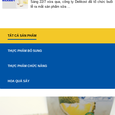
Sáng 22/7 vừa qua, công ty Delikost đã tổ chức buổi
lễ ra mắt sản phẩm sữa ...
TẤT CẢ SẢN PHẨM
THỰC PHẨM BỔ SUNG
THỰC PHẨM CHỨC NĂNG
HOA QUẢ SẤY