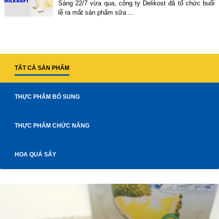
Sáng 22/7 vừa qua, công ty Delikost đã tổ chức buổi
lễ ra mắt sản phẩm sữa ...
TẤT CẢ SẢN PHẨM
THỰC PHẨM BỔ SUNG
THỰC PHẨM CHỨC NĂNG
HOA QUẢ SẤY