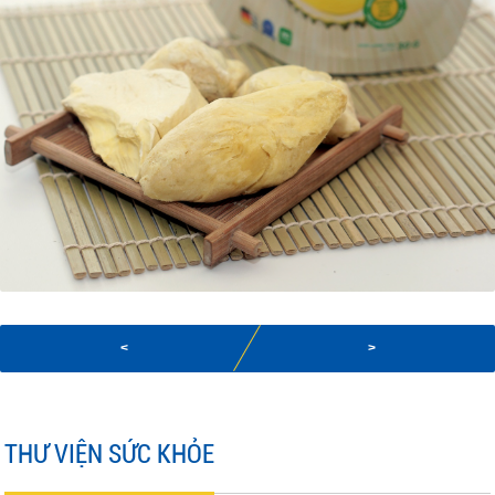
<
>
THƯ VIỆN SỨC KHỎE