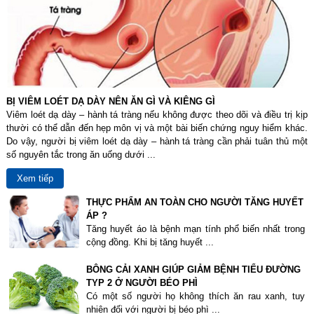
BỊ VIÊM LOÉT DẠ DÀY NÊN ĂN GÌ VÀ KIÊNG GÌ
Viêm loét dạ dày – hành tá tràng nếu không được theo dõi và điều trị kịp
thười có thể dẫn đến hẹp môn vị và một bài biến chứng nguy hiểm khác.
Do vậy, người bị viêm loét dạ dày – hành tá tràng cần phải tuân thủ một
số nguyên tắc trong ăn uống dưới ...
Xem tiếp
THỰC PHẨM AN TOÀN CHO NGƯỜI TĂNG HUYẾT
ÁP ?
Tăng huyết áo là bệnh mạn tính phổ biến nhất trong
cộng đồng. Khi bị tăng huyết ...
BÔNG CẢI XANH GIÚP GIẢM BỆNH TIỂU ĐƯỜNG
TYP 2 Ở NGƯỜI BÉO PHÌ
Có một số người họ không thích ăn rau xanh, tuy
nhiên đối với người bị béo phì ...