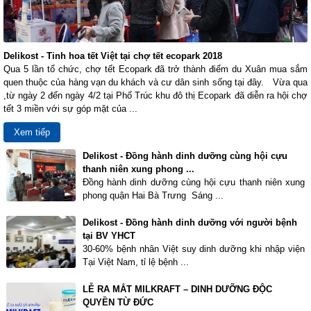
Delikost - Tinh hoa tết Việt tại chợ tết ecopark 2018
Qua 5 lần tổ chức, chợ tết Ecopark đã trở thành điểm du Xuân mua sắm
quen thuộc của hàng vạn du khách và cư dân sinh sống tại đây. Vừa qua
,từ ngày 2 đến ngày 4/2 tại Phố Trúc khu đô thị Ecopark đã diễn ra hội chợ
tết 3 miền với sự góp mặt của ...
Xem tiếp
Delikost - Đồng hành dinh dưỡng cùng hội cựu
thanh niên xung phong ...
Đồng hành dinh dưỡng cùng hội cựu thanh niên xung
phong quận Hai Bà Trưng Sáng ...
Delikost - Đồng hành dinh dưỡng với người bệnh
tại BV YHCT
30-60% bệnh nhân Việt suy dinh dưỡng khi nhập viện
Tại Việt Nam, tỉ lệ bệnh ...
LỄ RA MẮT MILKRAFT – DINH DƯỠNG ĐỘC
QUYỀN TỪ ĐỨC