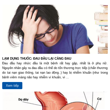
LẠM DỤNG THUỐC: ĐAU ĐẦU LẠI CÀNG ĐAU
Đau đầu hay nhức đầu là một bệnh rất hay gặp, nhất là ở phụ nữ.
Nguyên nhân gây ra đau đầu có thể do tổn thương trực tiếp (chấn thương
do tai nạn giao thông, tai nạn lao động..) hay bị nhiễm khuẩn (như trong
bệnh viêm màng não hay nhiễm vi khuẩn, vi ...
Xem tiếp