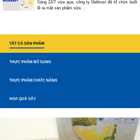
Sáng 22/7 vừa qua, công ty Delikost đã tổ chức buổi
lễ ra mắt sản phẩm sữa ...
TẤT CẢ SẢN PHẨM
THỰC PHẨM BỔ SUNG
THỰC PHẨM CHỨC NĂNG
HOA QUẢ SẤY