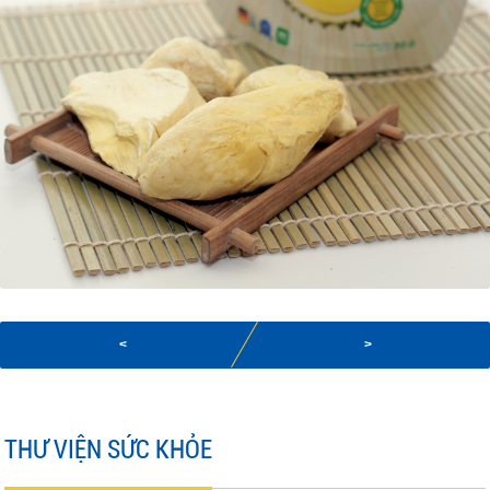
<
>
THƯ VIỆN SỨC KHỎE