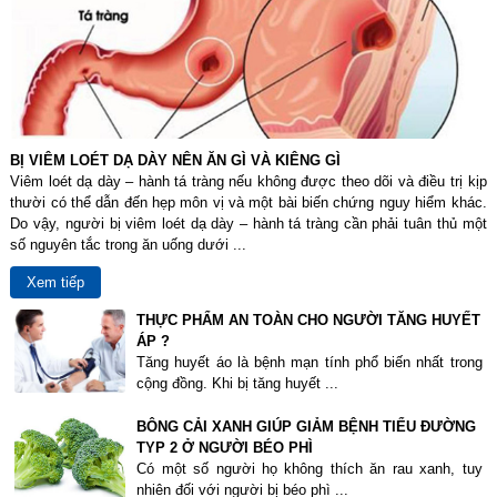
BỊ VIÊM LOÉT DẠ DÀY NÊN ĂN GÌ VÀ KIÊNG GÌ
Viêm loét dạ dày – hành tá tràng nếu không được theo dõi và điều trị kịp
thười có thể dẫn đến hẹp môn vị và một bài biến chứng nguy hiểm khác.
Do vậy, người bị viêm loét dạ dày – hành tá tràng cần phải tuân thủ một
số nguyên tắc trong ăn uống dưới ...
Xem tiếp
THỰC PHẨM AN TOÀN CHO NGƯỜI TĂNG HUYẾT
ÁP ?
Tăng huyết áo là bệnh mạn tính phổ biến nhất trong
cộng đồng. Khi bị tăng huyết ...
BÔNG CẢI XANH GIÚP GIẢM BỆNH TIỂU ĐƯỜNG
TYP 2 Ở NGƯỜI BÉO PHÌ
Có một số người họ không thích ăn rau xanh, tuy
nhiên đối với người bị béo phì ...