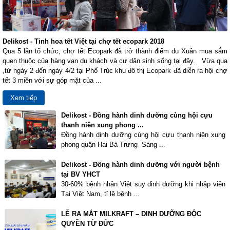
Delikost - Tinh hoa tết Việt tại chợ tết ecopark 2018
Qua 5 lần tổ chức, chợ tết Ecopark đã trở thành điểm du Xuân mua sắm
quen thuộc của hàng vạn du khách và cư dân sinh sống tại đây. Vừa qua
,từ ngày 2 đến ngày 4/2 tại Phố Trúc khu đô thị Ecopark đã diễn ra hội chợ
tết 3 miền với sự góp mặt của ...
Xem tiếp
Delikost - Đồng hành dinh dưỡng cùng hội cựu
thanh niên xung phong ...
Đồng hành dinh dưỡng cùng hội cựu thanh niên xung
phong quận Hai Bà Trưng Sáng ...
Delikost - Đồng hành dinh dưỡng với người bệnh
tại BV YHCT
30-60% bệnh nhân Việt suy dinh dưỡng khi nhập viện
Tại Việt Nam, tỉ lệ bệnh ...
LỄ RA MẮT MILKRAFT – DINH DƯỠNG ĐỘC
QUYỀN TỪ ĐỨC