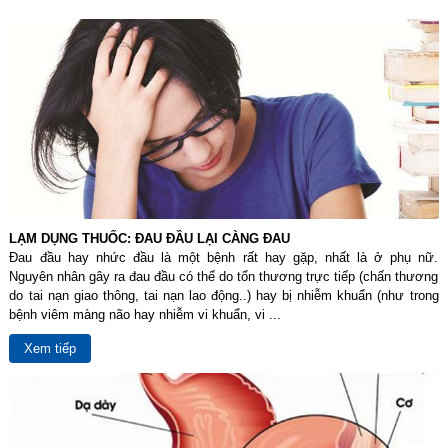
LẠM DỤNG THUỐC: ĐAU ĐẦU LẠI CÀNG ĐAU
Đau đầu hay nhức đầu là một bệnh rất hay gặp, nhất là ở phụ nữ.
Nguyên nhân gây ra đau đầu có thể do tổn thương trực tiếp (chấn thương
do tai nạn giao thông, tai nạn lao động..) hay bị nhiễm khuẩn (như trong
bệnh viêm màng não hay nhiễm vi khuẩn, vi ...
Xem tiếp