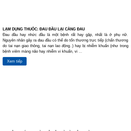
LẠM DỤNG THUỐC: ĐAU ĐẦU LẠI CÀNG ĐAU
Đau đầu hay nhức đầu là một bệnh rất hay gặp, nhất là ở phụ nữ.
Nguyên nhân gây ra đau đầu có thể do tổn thương trực tiếp (chấn thương
do tai nạn giao thông, tai nạn lao động..) hay bị nhiễm khuẩn (như trong
bệnh viêm màng não hay nhiễm vi khuẩn, vi ...
Xem tiếp