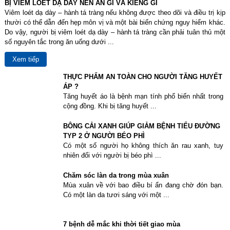
BỊ VIÊM LOÉT DẠ DÀY NÊN ĂN GÌ VÀ KIÊNG GÌ
Viêm loét dạ dày – hành tá tràng nếu không được theo dõi và điều trị kịp
thười có thể dẫn đến hẹp môn vị và một bài biến chứng nguy hiểm khác.
Do vậy, người bị viêm loét dạ dày – hành tá tràng cần phải tuân thủ một
số nguyên tắc trong ăn uống dưới ...
Xem tiếp
THỰC PHẨM AN TOÀN CHO NGƯỜI TĂNG HUYẾT
ÁP ?
Tăng huyết áo là bệnh mạn tính phổ biến nhất trong
cộng đồng. Khi bị tăng huyết ...
BÔNG CẢI XANH GIÚP GIẢM BỆNH TIỂU ĐƯỜNG
TYP 2 Ở NGƯỜI BÉO PHÌ
Có một số người họ không thích ăn rau xanh, tuy
nhiên đối với người bị béo phì ...
Chăm sóc làn da trong mùa xuân
Mùa xuân về với bao điều bí ẩn đang chờ đón bạn.
Có một làn da tươi sáng với một ...
7 bệnh dễ mắc khi thời tiết giao mùa