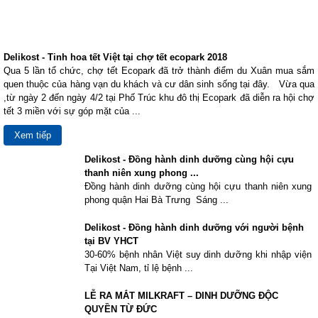
Delikost - Tinh hoa tết Việt tại chợ tết ecopark 2018
Qua 5 lần tổ chức, chợ tết Ecopark đã trở thành điểm du Xuân mua sắm
quen thuộc của hàng vạn du khách và cư dân sinh sống tại đây. Vừa qua
,từ ngày 2 đến ngày 4/2 tại Phố Trúc khu đô thị Ecopark đã diễn ra hội chợ
tết 3 miền với sự góp mặt của ...
Xem tiếp
Delikost - Đồng hành dinh dưỡng cùng hội cựu
thanh niên xung phong ...
Đồng hành dinh dưỡng cùng hội cựu thanh niên xung
phong quận Hai Bà Trưng Sáng ...
Delikost - Đồng hành dinh dưỡng với người bệnh
tại BV YHCT
30-60% bệnh nhân Việt suy dinh dưỡng khi nhập viện
Tại Việt Nam, tỉ lệ bệnh ...
LỄ RA MẮT MILKRAFT – DINH DƯỠNG ĐỘC
QUYỀN TỪ ĐỨC