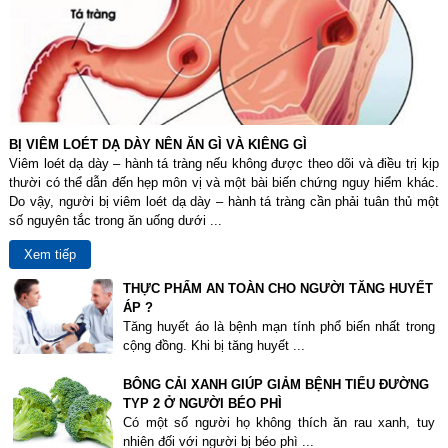
BỊ VIÊM LOÉT DẠ DÀY NÊN ĂN GÌ VÀ KIÊNG GÌ
Viêm loét dạ dày – hành tá tràng nếu không được theo dõi và điều trị kịp
thười có thể dẫn đến hẹp môn vị và một bài biến chứng nguy hiểm khác.
Do vậy, người bị viêm loét dạ dày – hành tá tràng cần phải tuân thủ một
số nguyên tắc trong ăn uống dưới ...
Xem tiếp
THỰC PHẨM AN TOÀN CHO NGƯỜI TĂNG HUYẾT
ÁP ?
Tăng huyết áo là bệnh mạn tính phổ biến nhất trong
cộng đồng. Khi bị tăng huyết ...
BÔNG CẢI XANH GIÚP GIẢM BỆNH TIỂU ĐƯỜNG
TYP 2 Ở NGƯỜI BÉO PHÌ
Có một số người họ không thích ăn rau xanh, tuy
nhiên đối với người bị béo phì ...