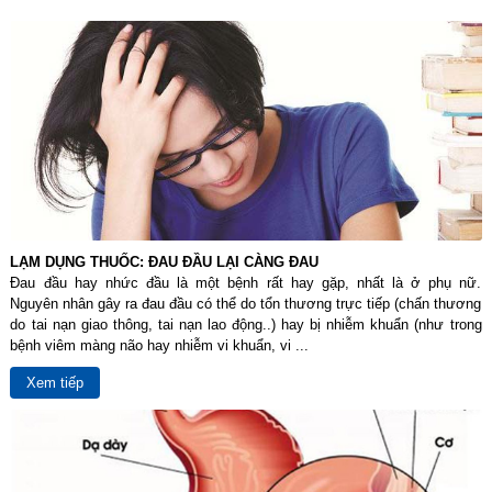
LẠM DỤNG THUỐC: ĐAU ĐẦU LẠI CÀNG ĐAU
Đau đầu hay nhức đầu là một bệnh rất hay gặp, nhất là ở phụ nữ.
Nguyên nhân gây ra đau đầu có thể do tổn thương trực tiếp (chấn thương
do tai nạn giao thông, tai nạn lao động..) hay bị nhiễm khuẩn (như trong
bệnh viêm màng não hay nhiễm vi khuẩn, vi ...
Xem tiếp