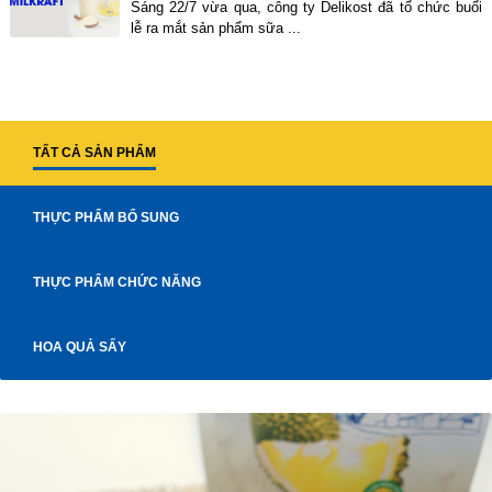
Sáng 22/7 vừa qua, công ty Delikost đã tổ chức buổi
lễ ra mắt sản phẩm sữa ...
TẤT CẢ SẢN PHẨM
THỰC PHẨM BỔ SUNG
THỰC PHẨM CHỨC NĂNG
HOA QUẢ SẤY