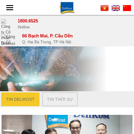
1800.6525
Hotline
66 Bạch Mai, P. Cầu Dền
Q. Hai Bà Trưng, TP Hà Nội
TIN DELIKOST
TIN THỜI SỰ