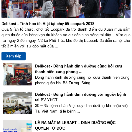
Delikost - Tinh hoa tết Việt tại chợ tết ecopark 2018
Qua 5 lần tổ chức, chợ tết Ecopark đã trở thành điểm du Xuân mua sắm
quen thuộc của hàng vạn du khách và cư dân sinh sống tại đây. Vừa qua
,từ ngày 2 đến ngày 4/2 tại Phố Trúc khu đô thị Ecopark đã diễn ra hội chợ
tết 3 miền với sự góp mặt của ...
Xem tiếp
Delikost - Đồng hành dinh dưỡng cùng hội cựu
thanh niên xung phong ...
Đồng hành dinh dưỡng cùng hội cựu thanh niên xung
phong quận Hai Bà Trưng Sáng ...
Delikost - Đồng hành dinh dưỡng với người bệnh
tại BV YHCT
30-60% bệnh nhân Việt suy dinh dưỡng khi nhập viện
Tại Việt Nam, tỉ lệ bệnh ...
LỄ RA MẮT MILKRAFT – DINH DƯỠNG ĐỘC
QUYỀN TỪ ĐỨC