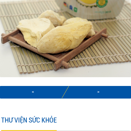
<
>
THƯ VIỆN SỨC KHỎE