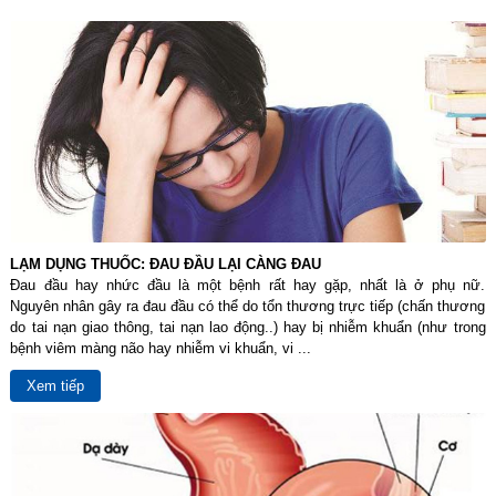
LẠM DỤNG THUỐC: ĐAU ĐẦU LẠI CÀNG ĐAU
Đau đầu hay nhức đầu là một bệnh rất hay gặp, nhất là ở phụ nữ.
Nguyên nhân gây ra đau đầu có thể do tổn thương trực tiếp (chấn thương
do tai nạn giao thông, tai nạn lao động..) hay bị nhiễm khuẩn (như trong
bệnh viêm màng não hay nhiễm vi khuẩn, vi ...
Xem tiếp