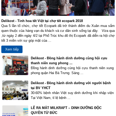
Delikost - Tinh hoa tết Việt tại chợ tết ecopark 2018
Qua 5 lần tổ chức, chợ tết Ecopark đã trở thành điểm du Xuân mua sắm
quen thuộc của hàng vạn du khách và cư dân sinh sống tại đây. Vừa qua
,từ ngày 2 đến ngày 4/2 tại Phố Trúc khu đô thị Ecopark đã diễn ra hội chợ
tết 3 miền với sự góp mặt của ...
Xem tiếp
Delikost - Đồng hành dinh dưỡng cùng hội cựu
thanh niên xung phong ...
Đồng hành dinh dưỡng cùng hội cựu thanh niên xung
phong quận Hai Bà Trưng Sáng ...
Delikost - Đồng hành dinh dưỡng với người bệnh
tại BV YHCT
30-60% bệnh nhân Việt suy dinh dưỡng khi nhập viện
Tại Việt Nam, tỉ lệ bệnh ...
LỄ RA MẮT MILKRAFT – DINH DƯỠNG ĐỘC
QUYỀN TỪ ĐỨC