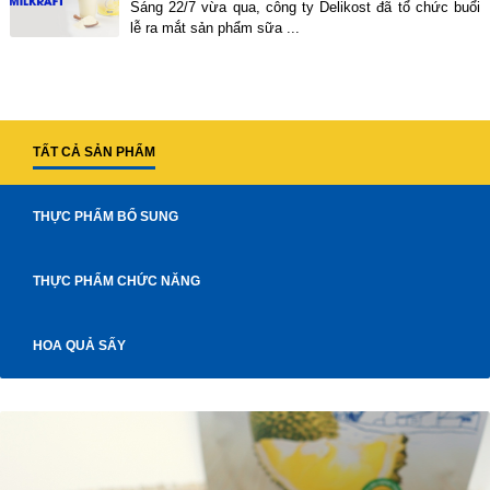
Sáng 22/7 vừa qua, công ty Delikost đã tổ chức buổi
lễ ra mắt sản phẩm sữa ...
TẤT CẢ SẢN PHẨM
THỰC PHẨM BỔ SUNG
THỰC PHẨM CHỨC NĂNG
HOA QUẢ SẤY