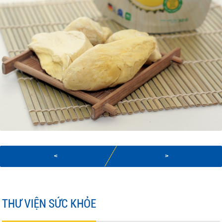
<
>
THƯ VIỆN SỨC KHỎE