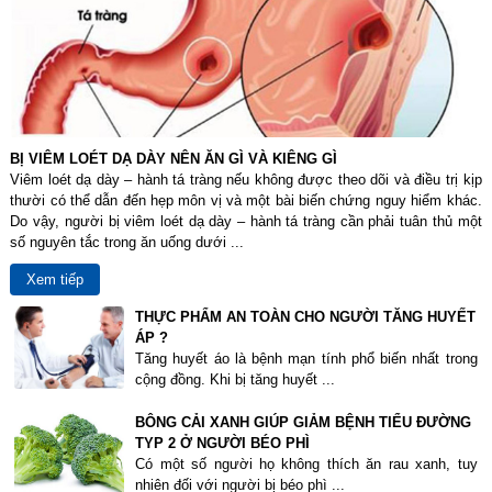
BỊ VIÊM LOÉT DẠ DÀY NÊN ĂN GÌ VÀ KIÊNG GÌ
Viêm loét dạ dày – hành tá tràng nếu không được theo dõi và điều trị kịp
thười có thể dẫn đến hẹp môn vị và một bài biến chứng nguy hiểm khác.
Do vậy, người bị viêm loét dạ dày – hành tá tràng cần phải tuân thủ một
số nguyên tắc trong ăn uống dưới ...
Xem tiếp
THỰC PHẨM AN TOÀN CHO NGƯỜI TĂNG HUYẾT
ÁP ?
Tăng huyết áo là bệnh mạn tính phổ biến nhất trong
cộng đồng. Khi bị tăng huyết ...
BÔNG CẢI XANH GIÚP GIẢM BỆNH TIỂU ĐƯỜNG
TYP 2 Ở NGƯỜI BÉO PHÌ
Có một số người họ không thích ăn rau xanh, tuy
nhiên đối với người bị béo phì ...