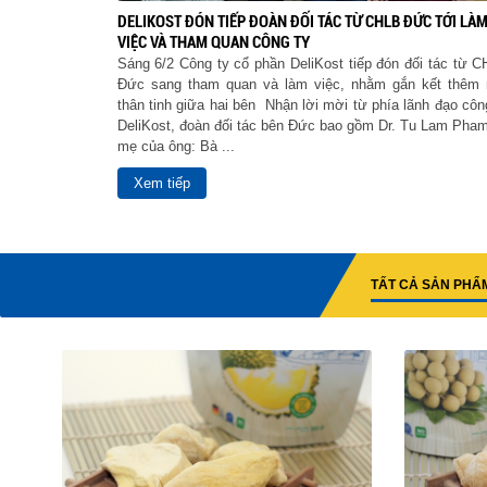
DELIKOST ĐÓN TIẾP ĐOÀN ĐỐI TÁC TỪ CHLB ĐỨC TỚI LÀ
VIỆC VÀ THAM QUAN CÔNG TY
Sáng 6/2 Công ty cổ phần DeliKost tiếp đón đối tác từ 
Đức sang tham quan và làm việc, nhằm gắn kết thêm 
thân tinh giữa hai bên Nhận lời mời từ phía lãnh đạo côn
DeliKost, đoàn đối tác bên Đức bao gồm Dr. Tu Lam Pha
mẹ của ông: Bà ...
Xem tiếp
TẤT CẢ SẢN PHẨ