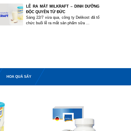
LỄ RA MẮT MILKRAFT – DINH DƯỠNG
ĐỘC QUYỀN TỪ ĐỨC
Sáng 22/7 vừa qua, công ty Delikost đã tổ
chức buổi lễ ra mắt sản phẩm sữa ...
HOA QUẢ SẤY