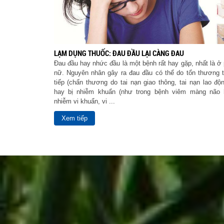
LẠM DỤNG THUỐC: ĐAU ĐẦU LẠI CÀNG ĐAU
Đau đầu hay nhức đầu là một bệnh rất hay gặp, nhất là ở
nữ. Nguyên nhân gây ra đau đầu có thể do tổn thương 
tiếp (chấn thương do tai nạn giao thông, tai nạn lao độn
hay bị nhiễm khuẩn (như trong bệnh viêm màng não 
nhiễm vi khuẩn, vi ...
Xem tiếp