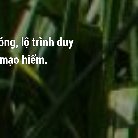
óng, lộ trình duy
 mạo hiểm.