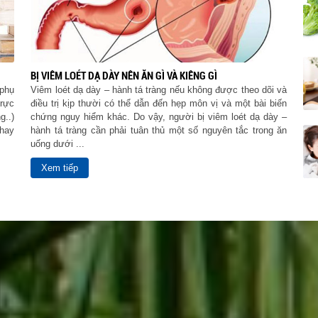
BỊ VIÊM LOÉT DẠ DÀY NÊN ĂN GÌ VÀ KIÊNG GÌ
 phụ
Viêm loét dạ dày – hành tá tràng nếu không được theo dõi và
trực
điều trị kịp thười có thể dẫn đến hẹp môn vị và một bài biến
g..)
chứng nguy hiểm khác. Do vậy, người bị viêm loét dạ dày –
hay
hành tá tràng cần phải tuân thủ một số nguyên tắc trong ăn
uống dưới ...
Xem tiếp