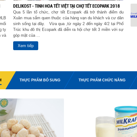
M
DELIKOST - TINH HOA TẾT VIỆT TẠI CHỢ TẾT ECOPARK 2018
Qua 5 lần tổ chức, chợ tết Ecopark đã trở thành điểm du
CHLB
Xuân mua sắm quen thuộc của hàng vạn du khách và cư dân
mối
sinh sống tại đây. Vừa qua ,từ ngày 2 đến ngày 4/2 tại Phố
g ty
Trúc khu đô thị Ecopark đã diễn ra hội chợ tết 3 miền với sự
m và
góp mặt của ...
Xem tiếp
M
THỰC PHẨM BỔ SUNG
THỰC PHẨM CHỨC NĂNG