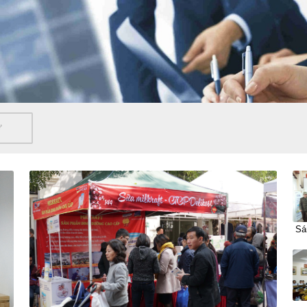
Ự
Sán