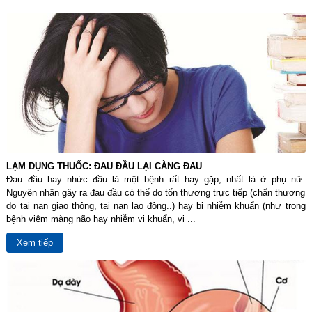
LẠM DỤNG THUỐC: ĐAU ĐẦU LẠI CÀNG ĐAU
Đau đầu hay nhức đầu là một bệnh rất hay gặp, nhất là ở phụ nữ.
Nguyên nhân gây ra đau đầu có thể do tổn thương trực tiếp (chấn thương
do tai nạn giao thông, tai nạn lao động..) hay bị nhiễm khuẩn (như trong
bệnh viêm màng não hay nhiễm vi khuẩn, vi ...
Xem tiếp