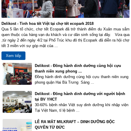
Delikost - Tinh hoa tết Việt tại chợ tết ecopark 2018
Qua 5 lần tổ chức, chợ tết Ecopark đã trở thành điểm du Xuân mua sắm
quen thuộc của hàng vạn du khách và cư dân sinh sống tại đây. Vừa qua
,từ ngày 2 đến ngày 4/2 tại Phố Trúc khu đô thị Ecopark đã diễn ra hội chợ
tết 3 miền với sự góp mặt của ...
Xem tiếp
Delikost - Đồng hành dinh dưỡng cùng hội cựu
thanh niên xung phong ...
Đồng hành dinh dưỡng cùng hội cựu thanh niên xung
phong quận Hai Bà Trưng Sáng ...
Delikost - Đồng hành dinh dưỡng với người bệnh
tại BV YHCT
30-60% bệnh nhân Việt suy dinh dưỡng khi nhập viện
Tại Việt Nam, tỉ lệ bệnh ...
LỄ RA MẮT MILKRAFT – DINH DƯỠNG ĐỘC
QUYỀN TỪ ĐỨC