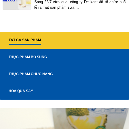
Sáng 22/7 vừa qua, công ty Delikost đã tổ chức buổi
lễ ra mắt sản phẩm sữa ...
TẤT CẢ SẢN PHẨM
THỰC PHẨM BỔ SUNG
THỰC PHẨM CHỨC NĂNG
HOA QUẢ SẤY