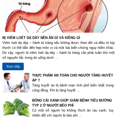
BỊ VIÊM LOÉT DẠ DÀY NÊN ĂN GÌ VÀ KIÊNG GÌ
Viêm loét dạ dày – hành tá tràng nếu không được theo dõi và điều trị kịp
thười có thể dẫn đến hẹp môn vị và một bài biến chứng nguy hiểm khác.
Do vậy, người bị viêm loét dạ dày – hành tá tràng cần phải tuân thủ một
số nguyên tắc trong ăn uống dưới ...
Xem tiếp
THỰC PHẨM AN TOÀN CHO NGƯỜI TĂNG HUYẾT
ÁP ?
Tăng huyết áo là bệnh mạn tính phổ biến nhất trong
cộng đồng. Khi bị tăng huyết ...
BÔNG CẢI XANH GIÚP GIẢM BỆNH TIỂU ĐƯỜNG
TYP 2 Ở NGƯỜI BÉO PHÌ
Có một số người họ không thích ăn rau xanh, tuy
nhiên đối với người bị béo phì ...