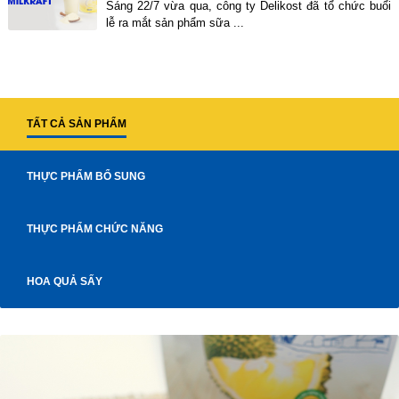
Sáng 22/7 vừa qua, công ty Delikost đã tổ chức buổi
lễ ra mắt sản phẩm sữa ...
TẤT CẢ SẢN PHẨM
THỰC PHẨM BỔ SUNG
THỰC PHẨM CHỨC NĂNG
HOA QUẢ SẤY