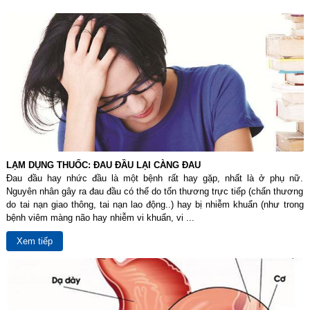
LẠM DỤNG THUỐC: ĐAU ĐẦU LẠI CÀNG ĐAU
Đau đầu hay nhức đầu là một bệnh rất hay gặp, nhất là ở phụ nữ.
Nguyên nhân gây ra đau đầu có thể do tổn thương trực tiếp (chấn thương
do tai nạn giao thông, tai nạn lao động..) hay bị nhiễm khuẩn (như trong
bệnh viêm màng não hay nhiễm vi khuẩn, vi ...
Xem tiếp