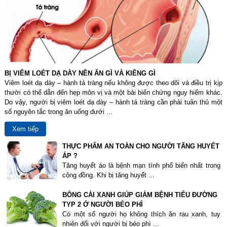
BỊ VIÊM LOÉT DẠ DÀY NÊN ĂN GÌ VÀ KIÊNG GÌ
Viêm loét dạ dày – hành tá tràng nếu không được theo dõi và điều trị kịp
thười có thể dẫn đến hẹp môn vị và một bài biến chứng nguy hiểm khác.
Do vậy, người bị viêm loét dạ dày – hành tá tràng cần phải tuân thủ một
số nguyên tắc trong ăn uống dưới ...
Xem tiếp
THỰC PHẨM AN TOÀN CHO NGƯỜI TĂNG HUYẾT
ÁP ?
Tăng huyết áo là bệnh mạn tính phổ biến nhất trong
cộng đồng. Khi bị tăng huyết ...
BÔNG CẢI XANH GIÚP GIẢM BỆNH TIỂU ĐƯỜNG
TYP 2 Ở NGƯỜI BÉO PHÌ
Có một số người họ không thích ăn rau xanh, tuy
nhiên đối với người bị béo phì ...