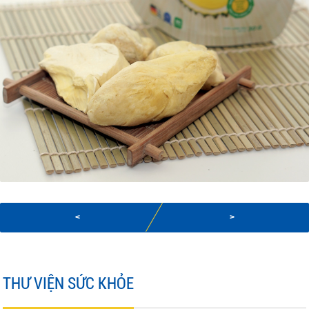
<
>
THƯ VIỆN SỨC KHỎE