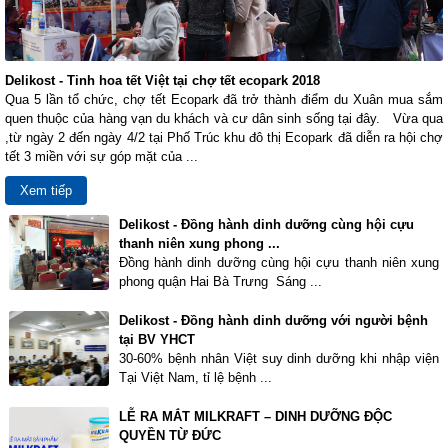
Delikost - Tinh hoa tết Việt tại chợ tết ecopark 2018
Qua 5 lần tổ chức, chợ tết Ecopark đã trở thành điểm du Xuân mua sắm
quen thuộc của hàng vạn du khách và cư dân sinh sống tại đây. Vừa qua
,từ ngày 2 đến ngày 4/2 tại Phố Trúc khu đô thị Ecopark đã diễn ra hội chợ
tết 3 miền với sự góp mặt của ...
Xem tiếp
Delikost - Đồng hành dinh dưỡng cùng hội cựu
thanh niên xung phong ...
Đồng hành dinh dưỡng cùng hội cựu thanh niên xung
phong quận Hai Bà Trưng Sáng ...
Delikost - Đồng hành dinh dưỡng với người bệnh
tại BV YHCT
30-60% bệnh nhân Việt suy dinh dưỡng khi nhập viện
Tại Việt Nam, tỉ lệ bệnh ...
LỄ RA MẮT MILKRAFT – DINH DƯỠNG ĐỘC
QUYỀN TỪ ĐỨC