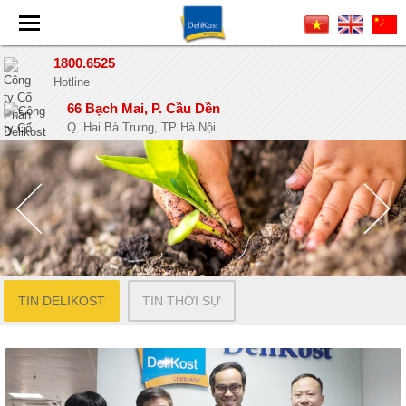
1800.6525
Hotline
66 Bạch Mai, P. Cầu Dền
Q. Hai Bà Trưng, TP Hà Nội
TIN DELIKOST
TIN THỜI SỰ