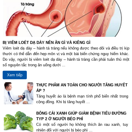
BỊ VIÊM LOÉT DẠ DÀY NÊN ĂN GÌ VÀ KIÊNG GÌ
Viêm loét dạ dày – hành tá tràng nếu không được theo dõi và điều trị kịp
thười có thể dẫn đến hẹp môn vị và một bài biến chứng nguy hiểm khác.
Do vậy, người bị viêm loét dạ dày – hành tá tràng cần phải tuân thủ một
số nguyên tắc trong ăn uống dưới ...
Xem tiếp
THỰC PHẨM AN TOÀN CHO NGƯỜI TĂNG HUYẾT
ÁP ?
Tăng huyết áo là bệnh mạn tính phổ biến nhất trong
cộng đồng. Khi bị tăng huyết ...
BÔNG CẢI XANH GIÚP GIẢM BỆNH TIỂU ĐƯỜNG
TYP 2 Ở NGƯỜI BÉO PHÌ
Có một số người họ không thích ăn rau xanh, tuy
nhiên đối với người bị béo phì ...