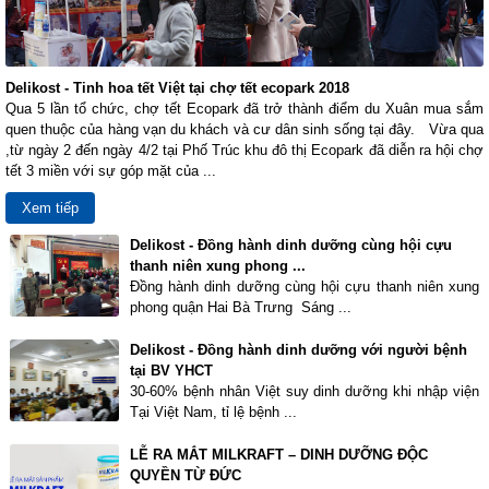
Delikost - Tinh hoa tết Việt tại chợ tết ecopark 2018
Qua 5 lần tổ chức, chợ tết Ecopark đã trở thành điểm du Xuân mua sắm
quen thuộc của hàng vạn du khách và cư dân sinh sống tại đây. Vừa qua
,từ ngày 2 đến ngày 4/2 tại Phố Trúc khu đô thị Ecopark đã diễn ra hội chợ
tết 3 miền với sự góp mặt của ...
Xem tiếp
Delikost - Đồng hành dinh dưỡng cùng hội cựu
thanh niên xung phong ...
Đồng hành dinh dưỡng cùng hội cựu thanh niên xung
phong quận Hai Bà Trưng Sáng ...
Delikost - Đồng hành dinh dưỡng với người bệnh
tại BV YHCT
30-60% bệnh nhân Việt suy dinh dưỡng khi nhập viện
Tại Việt Nam, tỉ lệ bệnh ...
LỄ RA MẮT MILKRAFT – DINH DƯỠNG ĐỘC
QUYỀN TỪ ĐỨC