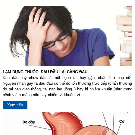
LẠM DỤNG THUỐC: ĐAU ĐẦU LẠI CÀNG ĐAU
Đau đầu hay nhức đầu là một bệnh rất hay gặp, nhất là ở phụ nữ.
Nguyên nhân gây ra đau đầu có thể do tổn thương trực tiếp (chấn thương
do tai nạn giao thông, tai nạn lao động..) hay bị nhiễm khuẩn (như trong
bệnh viêm màng não hay nhiễm vi khuẩn, vi ...
Xem tiếp