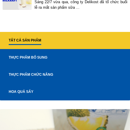
Sáng 22/7 vừa qua, công ty Delikost đã tổ chức buổi
lễ ra mắt sản phẩm sữa ...
TẤT CẢ SẢN PHẨM
THỰC PHẨM BỔ SUNG
THỰC PHẨM CHỨC NĂNG
HOA QUẢ SẤY