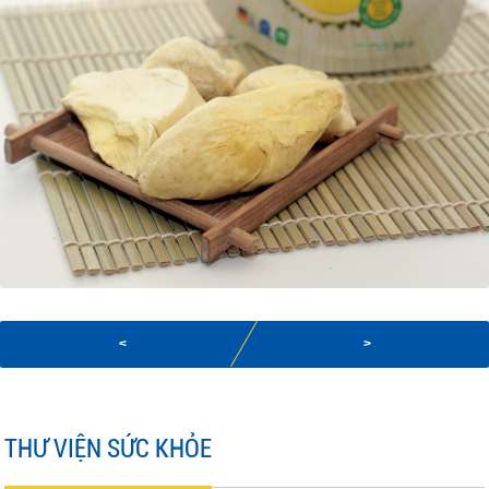
<
>
THƯ VIỆN SỨC KHỎE