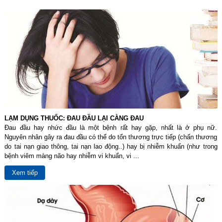
LẠM DỤNG THUỐC: ĐAU ĐẦU LẠI CÀNG ĐAU
Đau đầu hay nhức đầu là một bệnh rất hay gặp, nhất là ở phụ nữ.
Nguyên nhân gây ra đau đầu có thể do tổn thương trực tiếp (chấn thương
do tai nạn giao thông, tai nạn lao động..) hay bị nhiễm khuẩn (như trong
bệnh viêm màng não hay nhiễm vi khuẩn, vi ...
Xem tiếp