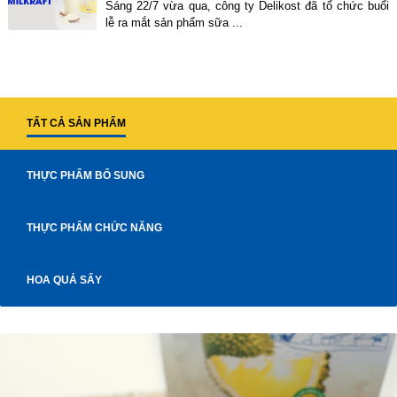
Sáng 22/7 vừa qua, công ty Delikost đã tổ chức buổi
lễ ra mắt sản phẩm sữa ...
TẤT CẢ SẢN PHẨM
THỰC PHẨM BỔ SUNG
THỰC PHẨM CHỨC NĂNG
HOA QUẢ SẤY