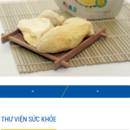
<
>
THƯ VIỆN SỨC KHỎE