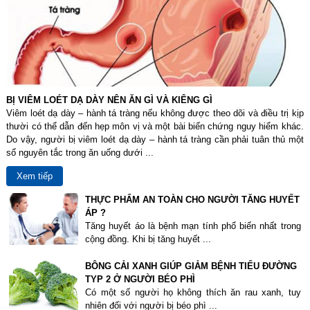
BỊ VIÊM LOÉT DẠ DÀY NÊN ĂN GÌ VÀ KIÊNG GÌ
Viêm loét dạ dày – hành tá tràng nếu không được theo dõi và điều trị kịp
thười có thể dẫn đến hẹp môn vị và một bài biến chứng nguy hiểm khác.
Do vậy, người bị viêm loét dạ dày – hành tá tràng cần phải tuân thủ một
số nguyên tắc trong ăn uống dưới ...
Xem tiếp
THỰC PHẨM AN TOÀN CHO NGƯỜI TĂNG HUYẾT
ÁP ?
Tăng huyết áo là bệnh mạn tính phổ biến nhất trong
cộng đồng. Khi bị tăng huyết ...
BÔNG CẢI XANH GIÚP GIẢM BỆNH TIỂU ĐƯỜNG
TYP 2 Ở NGƯỜI BÉO PHÌ
Có một số người họ không thích ăn rau xanh, tuy
nhiên đối với người bị béo phì ...