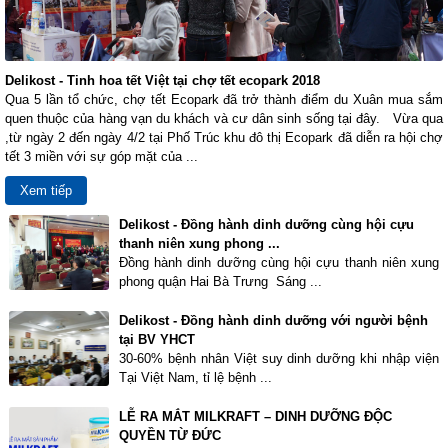
Delikost - Tinh hoa tết Việt tại chợ tết ecopark 2018
Qua 5 lần tổ chức, chợ tết Ecopark đã trở thành điểm du Xuân mua sắm
quen thuộc của hàng vạn du khách và cư dân sinh sống tại đây. Vừa qua
,từ ngày 2 đến ngày 4/2 tại Phố Trúc khu đô thị Ecopark đã diễn ra hội chợ
tết 3 miền với sự góp mặt của ...
Xem tiếp
Delikost - Đồng hành dinh dưỡng cùng hội cựu
thanh niên xung phong ...
Đồng hành dinh dưỡng cùng hội cựu thanh niên xung
phong quận Hai Bà Trưng Sáng ...
Delikost - Đồng hành dinh dưỡng với người bệnh
tại BV YHCT
30-60% bệnh nhân Việt suy dinh dưỡng khi nhập viện
Tại Việt Nam, tỉ lệ bệnh ...
LỄ RA MẮT MILKRAFT – DINH DƯỠNG ĐỘC
QUYỀN TỪ ĐỨC