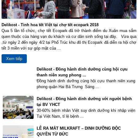
Delikost - Tinh hoa tết Việt tại chợ tết ecopark 2018
Qua 5 lần tổ chức, chợ tết Ecopark đã trở thành điểm du Xuân mua sắm
quen thuộc của hàng vạn du khách và cư dân sinh sống tại đây. Vừa qua
,từ ngày 2 đến ngày 4/2 tại Phố Trúc khu đô thị Ecopark đã diễn ra hội chợ
tết 3 miền với sự góp mặt của ...
Xem tiếp
Delikost - Đồng hành dinh dưỡng cùng hội cựu
thanh niên xung phong ...
Đồng hành dinh dưỡng cùng hội cựu thanh niên xung
phong quận Hai Bà Trưng Sáng ...
Delikost - Đồng hành dinh dưỡng với người bệnh
tại BV YHCT
30-60% bệnh nhân Việt suy dinh dưỡng khi nhập viện
Tại Việt Nam, tỉ lệ bệnh ...
LỄ RA MẮT MILKRAFT – DINH DƯỠNG ĐỘC
QUYỀN TỪ ĐỨC