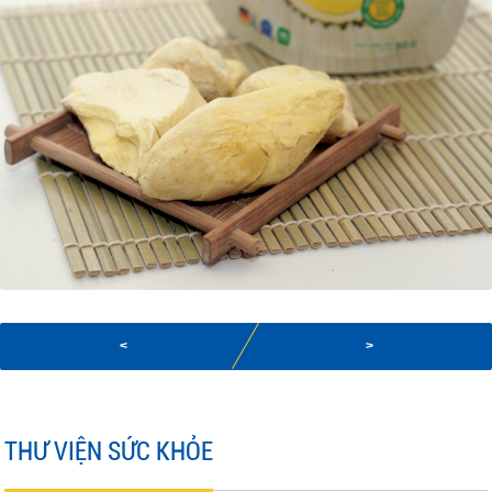
<
>
THƯ VIỆN SỨC KHỎE