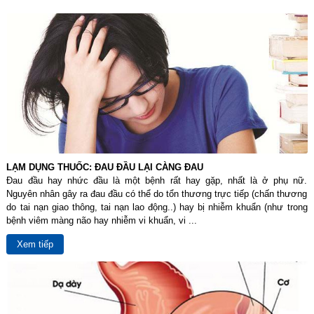
LẠM DỤNG THUỐC: ĐAU ĐẦU LẠI CÀNG ĐAU
Đau đầu hay nhức đầu là một bệnh rất hay gặp, nhất là ở phụ nữ.
Nguyên nhân gây ra đau đầu có thể do tổn thương trực tiếp (chấn thương
do tai nạn giao thông, tai nạn lao động..) hay bị nhiễm khuẩn (như trong
bệnh viêm màng não hay nhiễm vi khuẩn, vi ...
Xem tiếp