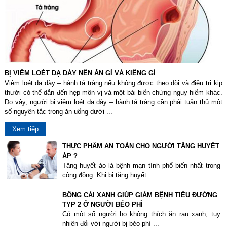
BỊ VIÊM LOÉT DẠ DÀY NÊN ĂN GÌ VÀ KIÊNG GÌ
Viêm loét dạ dày – hành tá tràng nếu không được theo dõi và điều trị kịp
thười có thể dẫn đến hẹp môn vị và một bài biến chứng nguy hiểm khác.
Do vậy, người bị viêm loét dạ dày – hành tá tràng cần phải tuân thủ một
số nguyên tắc trong ăn uống dưới ...
Xem tiếp
THỰC PHẨM AN TOÀN CHO NGƯỜI TĂNG HUYẾT
ÁP ?
Tăng huyết áo là bệnh mạn tính phổ biến nhất trong
cộng đồng. Khi bị tăng huyết ...
BÔNG CẢI XANH GIÚP GIẢM BỆNH TIỂU ĐƯỜNG
TYP 2 Ở NGƯỜI BÉO PHÌ
Có một số người họ không thích ăn rau xanh, tuy
nhiên đối với người bị béo phì ...