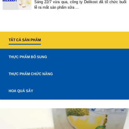
Sáng 22/7 vừa qua, công ty Delikost đã tổ chức buổi
lễ ra mắt sản phẩm sữa ...
TẤT CẢ SẢN PHẨM
THỰC PHẨM BỔ SUNG
THỰC PHẨM CHỨC NĂNG
HOA QUẢ SẤY