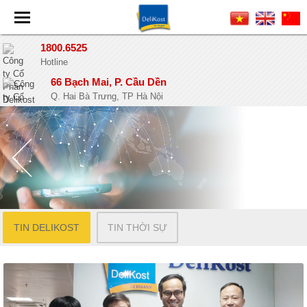
1800.6525
Hotline
66 Bạch Mai, P. Cầu Dền
Q. Hai Bà Trưng, TP Hà Nội
TIN DELIKOST
TIN THỜI SỰ