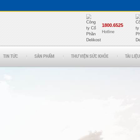
1800.6525
Hotline
TIN TỨC
SẢN PHẨM
THƯ VIỆN SỨC KHỎE
TÀI LIỆU