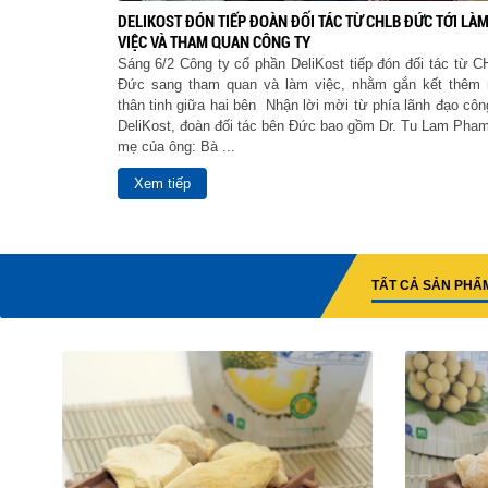
DELIKOST ĐÓN TIẾP ĐOÀN ĐỐI TÁC TỪ CHLB ĐỨC TỚI LÀ
VIỆC VÀ THAM QUAN CÔNG TY
Sáng 6/2 Công ty cổ phần DeliKost tiếp đón đối tác từ 
Đức sang tham quan và làm việc, nhằm gắn kết thêm 
thân tinh giữa hai bên Nhận lời mời từ phía lãnh đạo côn
DeliKost, đoàn đối tác bên Đức bao gồm Dr. Tu Lam Pha
mẹ của ông: Bà ...
Xem tiếp
TẤT CẢ SẢN PHẨ