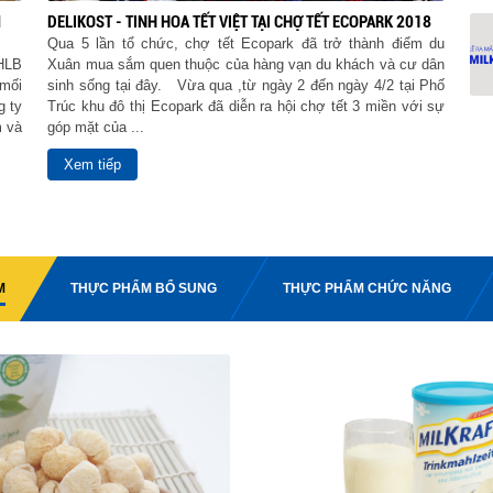
M
DELIKOST - TINH HOA TẾT VIỆT TẠI CHỢ TẾT ECOPARK 2018
Qua 5 lần tổ chức, chợ tết Ecopark đã trở thành điểm du
CHLB
Xuân mua sắm quen thuộc của hàng vạn du khách và cư dân
mối
sinh sống tại đây. Vừa qua ,từ ngày 2 đến ngày 4/2 tại Phố
g ty
Trúc khu đô thị Ecopark đã diễn ra hội chợ tết 3 miền với sự
m và
góp mặt của ...
Xem tiếp
M
THỰC PHẨM BỔ SUNG
THỰC PHẨM CHỨC NĂNG