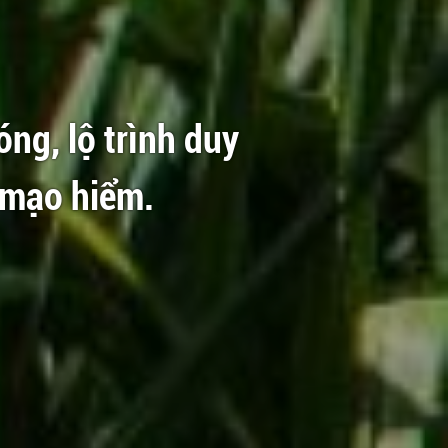
óng, lộ trình duy
 mạo hiểm.