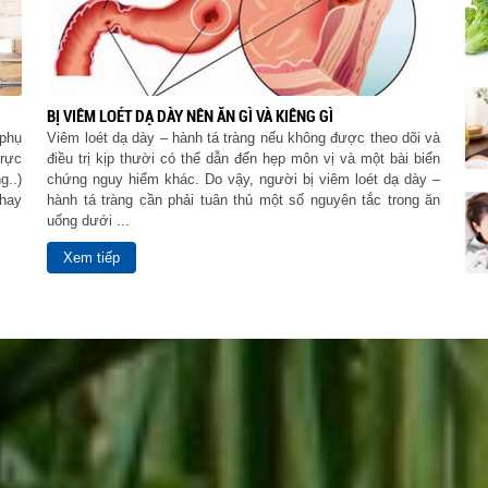
BỊ VIÊM LOÉT DẠ DÀY NÊN ĂN GÌ VÀ KIÊNG GÌ
 phụ
Viêm loét dạ dày – hành tá tràng nếu không được theo dõi và
trực
điều trị kịp thười có thể dẫn đến hẹp môn vị và một bài biến
g..)
chứng nguy hiểm khác. Do vậy, người bị viêm loét dạ dày –
hay
hành tá tràng cần phải tuân thủ một số nguyên tắc trong ăn
uống dưới ...
Xem tiếp