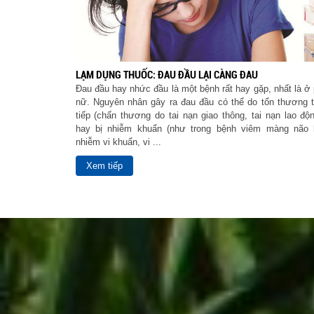
LẠM DỤNG THUỐC: ĐAU ĐẦU LẠI CÀNG ĐAU
Đau đầu hay nhức đầu là một bệnh rất hay gặp, nhất là ở
nữ. Nguyên nhân gây ra đau đầu có thể do tổn thương 
tiếp (chấn thương do tai nạn giao thông, tai nạn lao độn
hay bị nhiễm khuẩn (như trong bệnh viêm màng não 
nhiễm vi khuẩn, vi ...
Xem tiếp