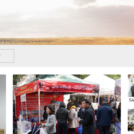
Ự
Sán