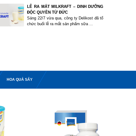
LỄ RA MẮT MILKRAFT – DINH DƯỠNG
ĐỘC QUYỀN TỪ ĐỨC
Sáng 22/7 vừa qua, công ty Delikost đã tổ
chức buổi lễ ra mắt sản phẩm sữa ...
HOA QUẢ SẤY