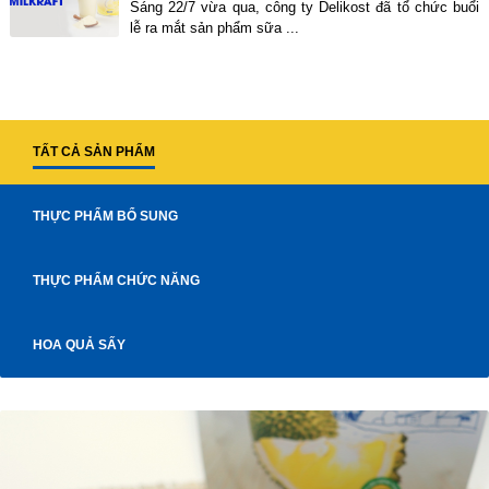
Sáng 22/7 vừa qua, công ty Delikost đã tổ chức buổi
lễ ra mắt sản phẩm sữa ...
TẤT CẢ SẢN PHẨM
THỰC PHẨM BỔ SUNG
THỰC PHẨM CHỨC NĂNG
HOA QUẢ SẤY