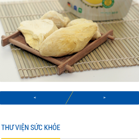
<
>
THƯ VIỆN SỨC KHỎE