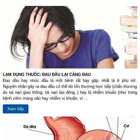
LẠM DỤNG THUỐC: ĐAU ĐẦU LẠI CÀNG ĐAU
Đau đầu hay nhức đầu là một bệnh rất hay gặp, nhất là ở phụ nữ.
Nguyên nhân gây ra đau đầu có thể do tổn thương trực tiếp (chấn thương
do tai nạn giao thông, tai nạn lao động..) hay bị nhiễm khuẩn (như trong
bệnh viêm màng não hay nhiễm vi khuẩn, vi ...
Xem tiếp