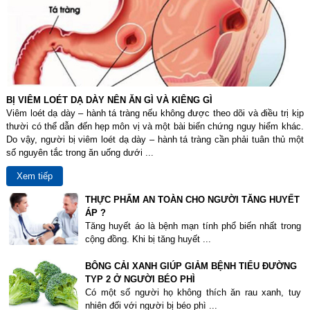
BỊ VIÊM LOÉT DẠ DÀY NÊN ĂN GÌ VÀ KIÊNG GÌ
Viêm loét dạ dày – hành tá tràng nếu không được theo dõi và điều trị kịp
thười có thể dẫn đến hẹp môn vị và một bài biến chứng nguy hiểm khác.
Do vậy, người bị viêm loét dạ dày – hành tá tràng cần phải tuân thủ một
số nguyên tắc trong ăn uống dưới ...
Xem tiếp
THỰC PHẨM AN TOÀN CHO NGƯỜI TĂNG HUYẾT
ÁP ?
Tăng huyết áo là bệnh mạn tính phổ biến nhất trong
cộng đồng. Khi bị tăng huyết ...
BÔNG CẢI XANH GIÚP GIẢM BỆNH TIỂU ĐƯỜNG
TYP 2 Ở NGƯỜI BÉO PHÌ
Có một số người họ không thích ăn rau xanh, tuy
nhiên đối với người bị béo phì ...