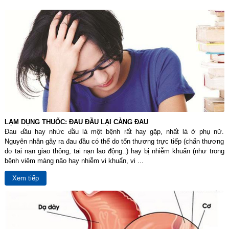
LẠM DỤNG THUỐC: ĐAU ĐẦU LẠI CÀNG ĐAU
Đau đầu hay nhức đầu là một bệnh rất hay gặp, nhất là ở phụ nữ.
Nguyên nhân gây ra đau đầu có thể do tổn thương trực tiếp (chấn thương
do tai nạn giao thông, tai nạn lao động..) hay bị nhiễm khuẩn (như trong
bệnh viêm màng não hay nhiễm vi khuẩn, vi ...
Xem tiếp