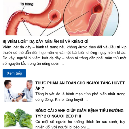
BỊ VIÊM LOÉT DẠ DÀY NÊN ĂN GÌ VÀ KIÊNG GÌ
Viêm loét dạ dày – hành tá tràng nếu không được theo dõi và điều trị kịp
thười có thể dẫn đến hẹp môn vị và một bài biến chứng nguy hiểm khác.
Do vậy, người bị viêm loét dạ dày – hành tá tràng cần phải tuân thủ một
số nguyên tắc trong ăn uống dưới ...
Xem tiếp
THỰC PHẨM AN TOÀN CHO NGƯỜI TĂNG HUYẾT
ÁP ?
Tăng huyết áo là bệnh mạn tính phổ biến nhất trong
cộng đồng. Khi bị tăng huyết ...
BÔNG CẢI XANH GIÚP GIẢM BỆNH TIỂU ĐƯỜNG
TYP 2 Ở NGƯỜI BÉO PHÌ
Có một số người họ không thích ăn rau xanh, tuy
nhiên đối với người bị béo phì ...