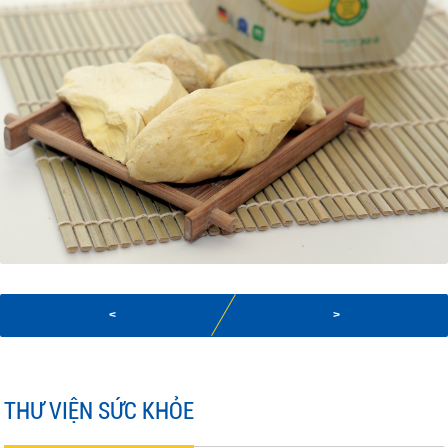
<
>
THƯ VIỆN SỨC KHỎE