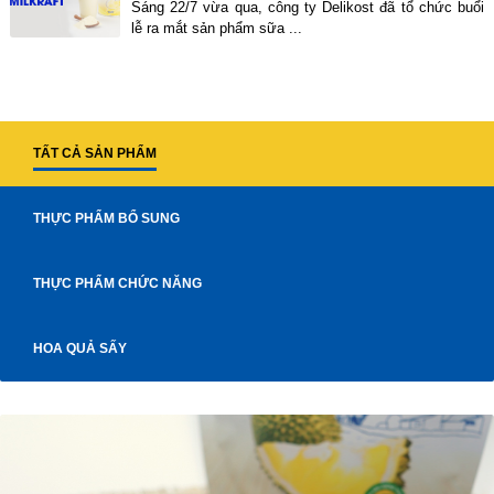
Sáng 22/7 vừa qua, công ty Delikost đã tổ chức buổi
lễ ra mắt sản phẩm sữa ...
TẤT CẢ SẢN PHẨM
THỰC PHẨM BỔ SUNG
THỰC PHẨM CHỨC NĂNG
HOA QUẢ SẤY