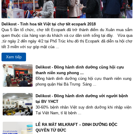
Delikost - Tinh hoa tết Việt tại chợ tết ecopark 2018
Qua 5 lần tổ chức, chợ tết Ecopark đã trở thành điểm du Xuân mua sắm
quen thuộc của hàng vạn du khách và cư dân sinh sống tại đây. Vừa qua
,từ ngày 2 đến ngày 4/2 tại Phố Trúc khu đô thị Ecopark đã diễn ra hội chợ
tết 3 miền với sự góp mặt của ...
Xem tiếp
Delikost - Đồng hành dinh dưỡng cùng hội cựu
thanh niên xung phong ...
Đồng hành dinh dưỡng cùng hội cựu thanh niên xung
phong quận Hai Bà Trưng Sáng ...
Delikost - Đồng hành dinh dưỡng với người bệnh
tại BV YHCT
30-60% bệnh nhân Việt suy dinh dưỡng khi nhập viện
Tại Việt Nam, tỉ lệ bệnh ...
LỄ RA MẮT MILKRAFT – DINH DƯỠNG ĐỘC
QUYỀN TỪ ĐỨC