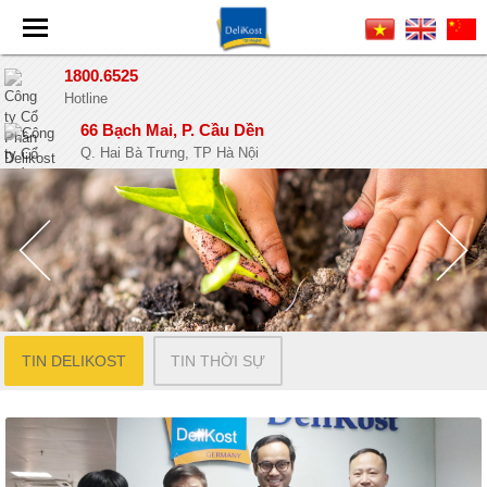
1800.6525
Hotline
66 Bạch Mai, P. Cầu Dền
Q. Hai Bà Trưng, TP Hà Nội
TIN DELIKOST
TIN THỜI SỰ