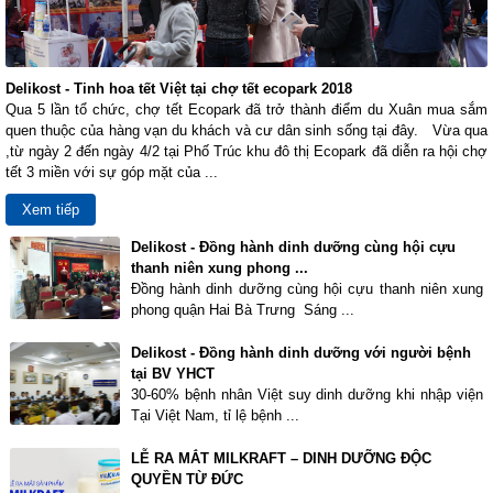
Delikost - Tinh hoa tết Việt tại chợ tết ecopark 2018
Qua 5 lần tổ chức, chợ tết Ecopark đã trở thành điểm du Xuân mua sắm
quen thuộc của hàng vạn du khách và cư dân sinh sống tại đây. Vừa qua
,từ ngày 2 đến ngày 4/2 tại Phố Trúc khu đô thị Ecopark đã diễn ra hội chợ
tết 3 miền với sự góp mặt của ...
Xem tiếp
Delikost - Đồng hành dinh dưỡng cùng hội cựu
thanh niên xung phong ...
Đồng hành dinh dưỡng cùng hội cựu thanh niên xung
phong quận Hai Bà Trưng Sáng ...
Delikost - Đồng hành dinh dưỡng với người bệnh
tại BV YHCT
30-60% bệnh nhân Việt suy dinh dưỡng khi nhập viện
Tại Việt Nam, tỉ lệ bệnh ...
LỄ RA MẮT MILKRAFT – DINH DƯỠNG ĐỘC
QUYỀN TỪ ĐỨC