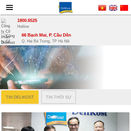
1800.6525
Hotline
66 Bạch Mai, P. Cầu Dền
Q. Hai Bà Trưng, TP Hà Nội
TIN DELIKOST
TIN THỜI SỰ