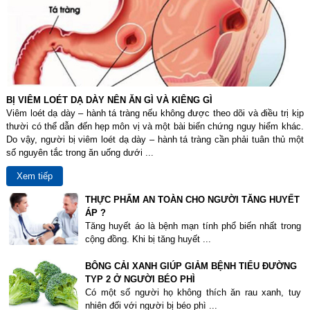
BỊ VIÊM LOÉT DẠ DÀY NÊN ĂN GÌ VÀ KIÊNG GÌ
Viêm loét dạ dày – hành tá tràng nếu không được theo dõi và điều trị kịp
thười có thể dẫn đến hẹp môn vị và một bài biến chứng nguy hiểm khác.
Do vậy, người bị viêm loét dạ dày – hành tá tràng cần phải tuân thủ một
số nguyên tắc trong ăn uống dưới ...
Xem tiếp
THỰC PHẨM AN TOÀN CHO NGƯỜI TĂNG HUYẾT
ÁP ?
Tăng huyết áo là bệnh mạn tính phổ biến nhất trong
cộng đồng. Khi bị tăng huyết ...
BÔNG CẢI XANH GIÚP GIẢM BỆNH TIỂU ĐƯỜNG
TYP 2 Ở NGƯỜI BÉO PHÌ
Có một số người họ không thích ăn rau xanh, tuy
nhiên đối với người bị béo phì ...