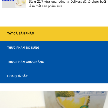
Sáng 22/7 vừa qua, công ty Delikost đã tổ chức buổi
lễ ra mắt sản phẩm sữa ...
TẤT CẢ SẢN PHẨM
THỰC PHẨM BỔ SUNG
THỰC PHẨM CHỨC NĂNG
HOA QUẢ SẤY