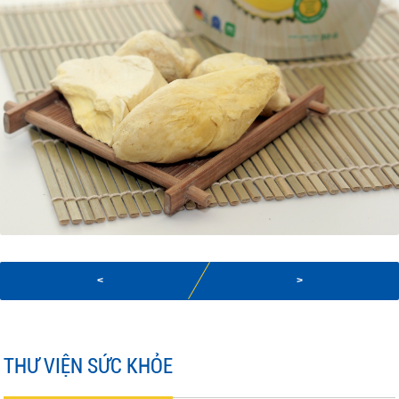
<
>
THƯ VIỆN SỨC KHỎE