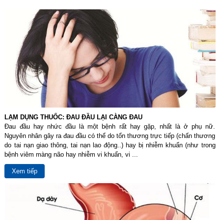
LẠM DỤNG THUỐC: ĐAU ĐẦU LẠI CÀNG ĐAU
Đau đầu hay nhức đầu là một bệnh rất hay gặp, nhất là ở phụ nữ.
Nguyên nhân gây ra đau đầu có thể do tổn thương trực tiếp (chấn thương
do tai nạn giao thông, tai nạn lao động..) hay bị nhiễm khuẩn (như trong
bệnh viêm màng não hay nhiễm vi khuẩn, vi ...
Xem tiếp